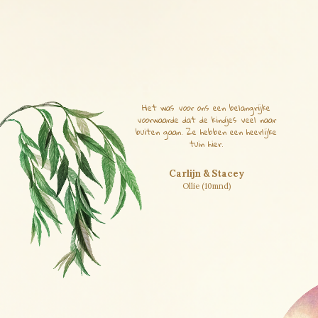
Het was voor ons een belangrijke
voorwaarde dat de kindjes veel naar
buiten gaan. Ze hebben een heerlijke
tuin hier.
Carlijn & Stacey
Ollie (10mnd)