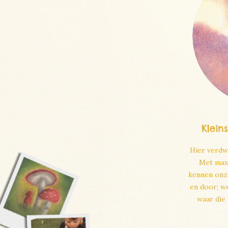
Klein
Hier verdwi
Met maxi
kennen onze
en door; w
waar die