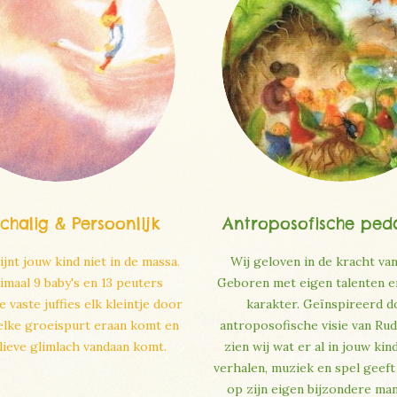
schalig & Persoonlijk
Antroposofische ped
jnt jouw kind niet in de massa.
Wij geloven in de kracht van
maal 9 baby's en 13 peuters
Geboren met eigen talenten e
 vaste juffies elk kleintje door
karakter. Geïnspireerd d
elke groeispurt eraan komt en
antroposofische visie van Rud
 lieve glimlach vandaan komt.
zien wij wat er al in jouw kin
verhalen, muziek en spel geeft 
op zijn eigen bijzondere ma