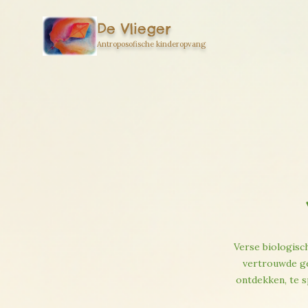
De Vlieger
Antroposofische kinderopvang
Verse biologisc
vertrouwde gez
ontdekken, te s