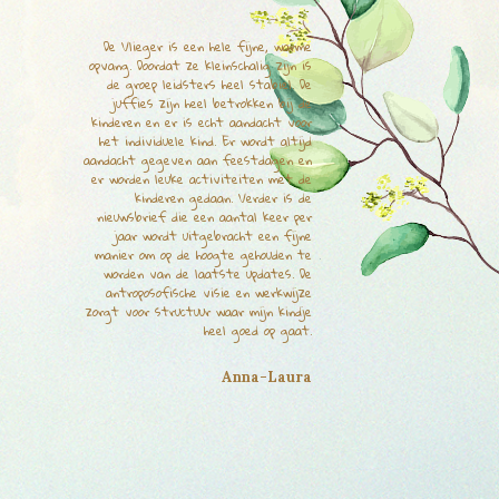
De Vlieger is een hele fijne, warme
opvang. Doordat ze kleinschalig zijn is
de groep leidsters heel stabiel. De
juffies zijn heel betrokken bij de
kinderen en er is echt aandacht voor
het individuele kind. Er wordt altijd
aandacht gegeven aan feestdagen en
er worden leuke activiteiten met de
kinderen gedaan. Verder is de
nieuwsbrief die een aantal keer per
jaar wordt uitgebracht een fijne
manier om op de hoogte gehouden te
worden van de laatste updates. De
antroposofische visie en werkwijze
zorgt voor structuur waar mijn kindje
heel goed op gaat.
Anna-Laura